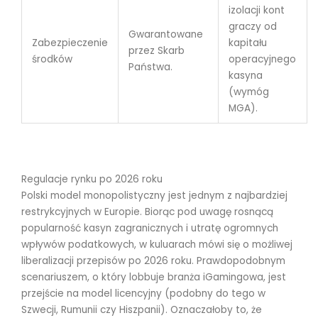
izolacji kont
graczy od
Gwarantowane
Zabezpieczenie
kapitału
przez Skarb
środków
operacyjnego
Państwa.
kasyna
(wymóg
MGA).
Regulacje rynku po 2026 roku
Polski model monopolistyczny jest jednym z najbardziej
restrykcyjnych w Europie. Biorąc pod uwagę rosnącą
popularność kasyn zagranicznych i utratę ogromnych
wpływów podatkowych, w kuluarach mówi się o możliwej
liberalizacji przepisów po 2026 roku. Prawdopodobnym
scenariuszem, o który lobbuje branża iGamingowa, jest
przejście na model licencyjny (podobny do tego w
Szwecji, Rumunii czy Hiszpanii). Oznaczałoby to, że