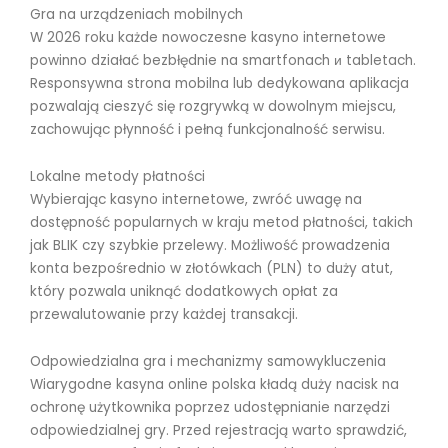
Gra na urządzeniach mobilnych
W 2026 roku każde nowoczesne kasyno internetowe
powinno działać bezbłędnie na smartfonach и tabletach.
Responsywna strona mobilna lub dedykowana aplikacja
pozwalają cieszyć się rozgrywką w dowolnym miejscu,
zachowując płynność i pełną funkcjonalność serwisu.
Lokalne metody płatności
Wybierając kasyno internetowe, zwróć uwagę na
dostępność popularnych w kraju metod płatności, takich
jak BLIK czy szybkie przelewy. Możliwość prowadzenia
konta bezpośrednio w złotówkach (PLN) to duży atut,
który pozwala uniknąć dodatkowych opłat za
przewalutowanie przy każdej transakcji.
Odpowiedzialna gra i mechanizmy samowykluczenia
Wiarygodne kasyna online polska kładą duży nacisk na
ochronę użytkownika poprzez udostępnianie narzędzi
odpowiedzialnej gry. Przed rejestracją warto sprawdzić,