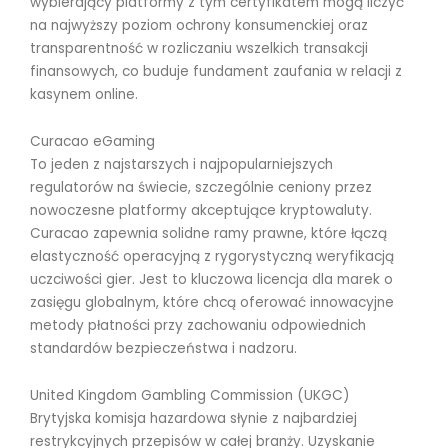
wybierający platformy z tym certyfikatem mogą liczyć
na najwyższy poziom ochrony konsumenckiej oraz
transparentność w rozliczaniu wszelkich transakcji
finansowych, co buduje fundament zaufania w relacji z
kasynem online.
Curacao eGaming
To jeden z najstarszych i najpopularniejszych
regulatorów na świecie, szczególnie ceniony przez
nowoczesne platformy akceptujące kryptowaluty.
Curacao zapewnia solidne ramy prawne, które łączą
elastyczność operacyjną z rygorystyczną weryfikacją
uczciwości gier. Jest to kluczowa licencja dla marek o
zasięgu globalnym, które chcą oferować innowacyjne
metody płatności przy zachowaniu odpowiednich
standardów bezpieczeństwa i nadzoru.
United Kingdom Gambling Commission (UKGC)
Brytyjska komisja hazardowa słynie z najbardziej
restrykcyjnych przepisów w całej branży. Uzyskanie