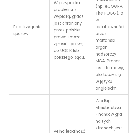
W przypadku
(np. eCOGRA,
problemu z
The POGG), a
wypłatą, gracz
w
jest chroniony
Rozstrzyganie
ostateczności
przez polskie
sporów
przez
prawo i może
maltański
zgłosić sprawę
organ
do UOKiK lub
nadzorczy
polskiego sądu.
MGA. Proces
jest darmowy,
ale toczy się
w języku
angielskim.
Według
Ministerstwa
Finansów gra
na tych
stronach jest
Pełna legalność