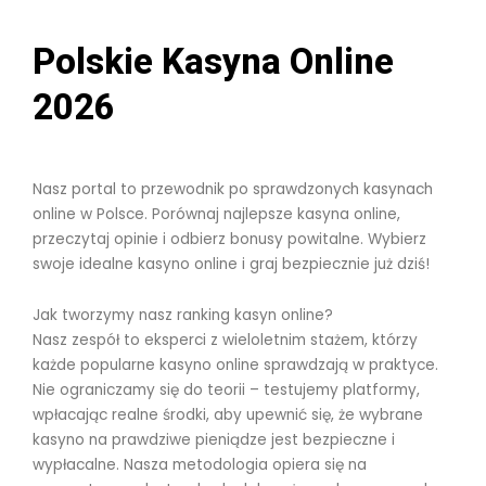
Polskie Kasyna Online
2026
Nasz portal to przewodnik po sprawdzonych kasynach
online w Polsce. Porównaj najlepsze kasyna online,
przeczytaj opinie i odbierz bonusy powitalne. Wybierz
swoje idealne kasyno online i graj bezpiecznie już dziś!
Jak tworzymy nasz ranking kasyn online?
Nasz zespół to eksperci z wieloletnim stażem, którzy
każde popularne kasyno online sprawdzają w praktyce.
Nie ograniczamy się do teorii – testujemy platformy,
wpłacając realne środki, aby upewnić się, że wybrane
kasyno na prawdziwe pieniądze jest bezpieczne i
wypłacalne. Nasza metodologia opiera się na