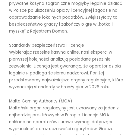
prywatne kasyna zagraniczne mogłyby legalnie działać
w Polsce po uiszczeniu opłaty licencyjnej i zgodzie na
odprowadzanie lokalnych podatków. Zwiększyłoby to
bezpieczeństwo graczy i zakończyło grę w „kotka i
myszkę” z Rejestrem Domen.
Standardy bezpieczeństwa i licencje
Wybierając rzetelne kasyna online, nasi eksperci w
pierwszej kolejności analizują posiadane przez nie
zezwolenia. Licencja jest gwarancją, że operator działa
legalnie и podlega ścisłemu nadzorowi. Poniżej
przedstawiamy najważniejsze organy regulacyjne, które
wyznaczają standardy w branży gier w 2026 roku.
Malta Gaming Authority (MGA)
Maltański organ regulacyjny jest uznawany za jeden z
najbardziej prestiżowych w Europie. Licencja MGA
nakłada na operatorów surowe wymogi dotyczące
wypłacalności oraz uczciwości algorytmów. Gracze