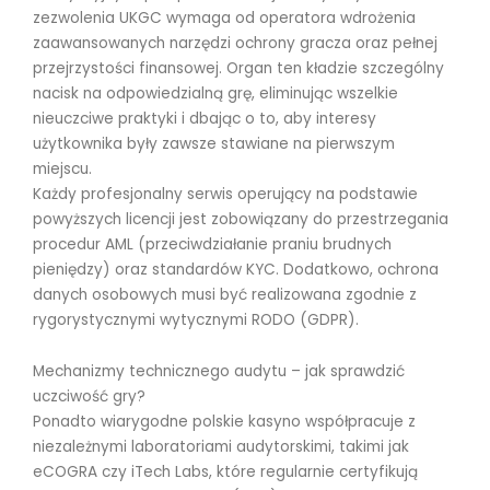
zezwolenia UKGC wymaga od operatora wdrożenia
zaawansowanych narzędzi ochrony gracza oraz pełnej
przejrzystości finansowej. Organ ten kładzie szczególny
nacisk na odpowiedzialną grę, eliminując wszelkie
nieuczciwe praktyki i dbając o to, aby interesy
użytkownika były zawsze stawiane na pierwszym
miejscu.
Każdy profesjonalny serwis operujący na podstawie
powyższych licencji jest zobowiązany do przestrzegania
procedur AML (przeciwdziałanie praniu brudnych
pieniędzy) oraz standardów KYC. Dodatkowo, ochrona
danych osobowych musi być realizowana zgodnie z
rygorystycznymi wytycznymi RODO (GDPR).
Mechanizmy technicznego audytu – jak sprawdzić
uczciwość gry?
Ponadto wiarygodne polskie kasyno współpracuje z
niezależnymi laboratoriami audytorskimi, takimi jak
eCOGRA czy iTech Labs, które regularnie certyfikują