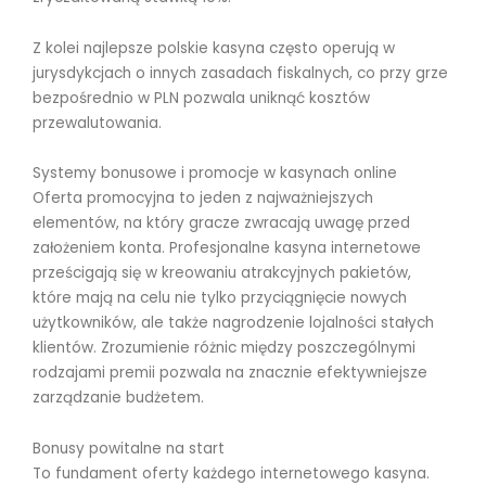
Z kolei najlepsze polskie kasyna często operują w
jurysdykcjach o innych zasadach fiskalnych, co przy grze
bezpośrednio w PLN pozwala uniknąć kosztów
przewalutowania.
Systemy bonusowe i promocje w kasynach online
Oferta promocyjna to jeden z najważniejszych
elementów, na który gracze zwracają uwagę przed
założeniem konta. Profesjonalne kasyna internetowe
prześcigają się w kreowaniu atrakcyjnych pakietów,
które mają na celu nie tylko przyciągnięcie nowych
użytkowników, ale także nagrodzenie lojalności stałych
klientów. Zrozumienie różnic między poszczególnymi
rodzajami premii pozwala na znacznie efektywniejsze
zarządzanie budżetem.
Bonusy powitalne na start
To fundament oferty każdego internetowego kasyna.