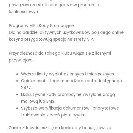
powiązana ze statusem gracza w programie
lojalnościowym.
Programy VIP i Kody Promocyjne
Dla najbardziej aktywnych użytkowników polskiego online
kasyna przygotowują specjalne strefy VIP.
Przynależność do takiego klubu wiąże się z licznymi
przywilejami:
Wyższe limity wypłat dziennych i miesięcznych.
Opieka osobistego menedżera konta dostępnego
24/7.
Ekskluzywne kody promocyjne wysyłane drogą
mailową lub SMS.
Szybsza weryfikacja dokumentów i priorytetowe
traktowanie zleceń płatniczych.
Zanim zdecydujesz się na konkretny bonus, zawsze