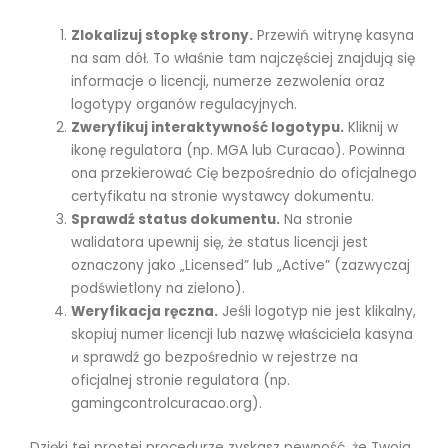
Zlokalizuj stopkę strony.
Przewiń witrynę kasyna
na sam dół. To właśnie tam najczęściej znajdują się
informacje o licencji, numerze zezwolenia oraz
logotypy organów regulacyjnych.
Zweryfikuj interaktywność logotypu.
Kliknij w
ikonę regulatora (np. MGA lub Curacao). Powinna
ona przekierować Cię bezpośrednio do oficjalnego
certyfikatu na stronie wystawcy dokumentu.
Sprawdź status dokumentu.
Na stronie
walidatora upewnij się, że status licencji jest
oznaczony jako „Licensed” lub „Active” (zazwyczaj
podświetlony na zielono).
Weryfikacja ręczna.
Jeśli logotyp nie jest klikalny,
skopiuj numer licencji lub nazwę właściciela kasyna
и sprawdź go bezpośrednio w rejestrze na
oficjalnej stronie regulatora (np.
gamingcontrolcuracao.org).
Dzięki tej prostej procedurze zyskasz pewność, że Twoja