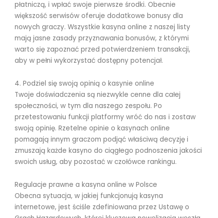
płatniczą, i wpłać swoje pierwsze środki. Obecnie
większość serwisów oferuje dodatkowe bonusy dla
nowych graczy. Wszystkie kasyna online z naszej listy
mają jasne zasady przyznawania bonusów, z którymi
warto się zapoznać przed potwierdzeniem transakcji,
aby w pełni wykorzystać dostępny potencjał.
4. Podziel się swoją opinią o kasynie online
Twoje doświadczenia są niezwykle cenne dla całej
społeczności, w tym dla naszego zespołu. Po
przetestowaniu funkcji platformy wróć do nas i zostaw
swoją opinię. Rzetelne opinie o kasynach online
pomagają innym graczom podjąć właściwą decyzję i
zmuszają każde kasyno do ciągłego podnoszenia jakości
swoich usług, aby pozostać w czołówce rankingu.
Regulacje prawne a kasyna online w Polsce
Obecna sytuacja, w jakiej funkcjonują kasyna
internetowe, jest ściśle zdefiniowana przez Ustawę o