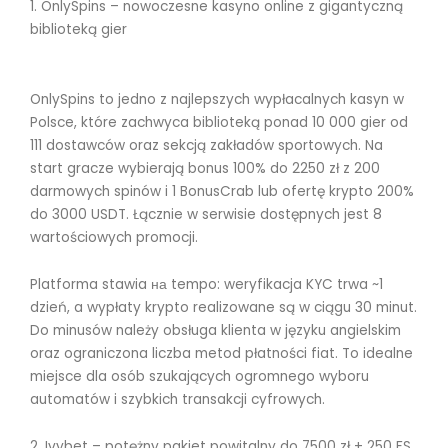
1. OnlySpins – nowoczesne kasyno online z gigantyczną
biblioteką gier
OnlySpins to jedno z najlepszych wypłacalnych kasyn w
Polsce, które zachwyca biblioteką ponad 10 000 gier od
111 dostawców oraz sekcją zakładów sportowych. Na
start gracze wybierają bonus 100% do 2250 zł z 200
darmowych spinów i 1 BonusCrab lub ofertę krypto 200%
do 3000 USDT. Łącznie w serwisie dostępnych jest 8
wartościowych promocji.
Platforma stawia на tempo: weryfikacja KYC trwa ~1
dzień, a wypłaty krypto realizowane są w ciągu 30 minut.
Do minusów należy obsługa klienta w języku angielskim
oraz ograniczona liczba metod płatności fiat. To idealne
miejsce dla osób szukających ogromnego wyboru
automatów i szybkich transakcji cyfrowych.
2. Ivybet – potężny pakiet powitalny do 7500 zł + 250 FS