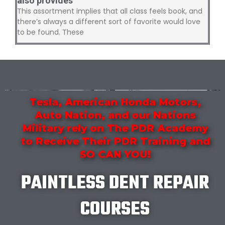
also provides
This assortment implies that all class feels book, and
there’s always a different sort of favorite would love
to be found. These
Tesla, American Honda Motors,
Auto Nation, and our Nations
Military rely on The PDR Academy
to Receive Their PDR Training and
SO CAN YOU!
PAINTLESS DENT REPAIR
COURSES