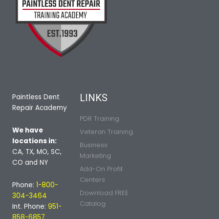
LINKS
Paintless Dent
Repair Academy
PDR Training
We have
Veteran Training
locations in:
Business
CA, TX, MO, SC,
Marketing
CO and NY
Add-On Profit
Centers
Phone:
1-800-
Download FREE
304-3464
Catalog
Int. Phone:
951-
858-6857