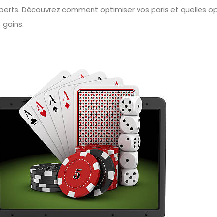
xperts. Découvrez comment optimiser vos paris et quelles op
 gains.