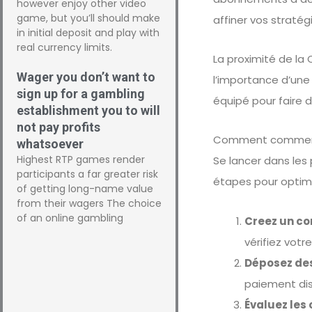
however enjoy other video
game, but you’ll should make
affiner vos stratég
in initial deposit and play with
real currency limits.
La proximité de l
Wager you don’t want to
l’importance d’une 
sign up for a gambling
équipé pour faire d
establishment you to will
not pay profits
Comment commencer
whatsoever
Highest RTP games render
Se lancer dans les 
participants a far greater risk
étapes pour optimi
of getting long-name value
from their wagers The choice
of an online gambling
Creez un co
vérifiez votre
Déposez des
paiement dis
Évaluez les 