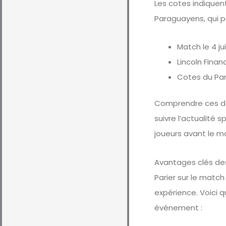
Les cotes indiquen
Paraguayens, qui po
Match le 4 ju
Lincoln Finan
Cotes du Par
Comprendre ces dét
suivre l’actualité 
joueurs avant le m
Avantages clés des
Parier sur le matc
expérience. Voici q
événement :