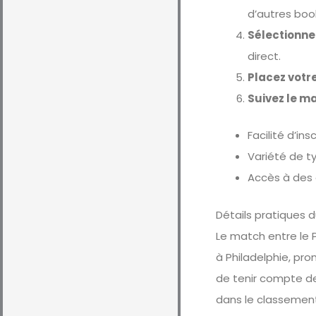
d’autres boo
Sélectionnez
direct.
Placez votre
Suivez le ma
Facilité d’in
Variété de t
Accès à des 
Détails pratiques 
Le match entre le Pa
à Philadelphie, pr
de tenir compte de
dans le classement 