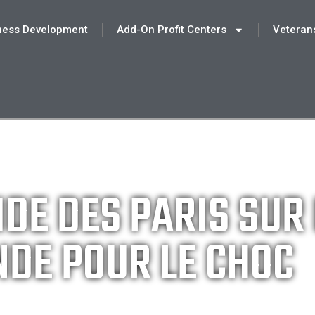
ness Development
Add-On Profit Centers
Veteran
IDE DES PARIS SUR
DE POUR LE CHOC