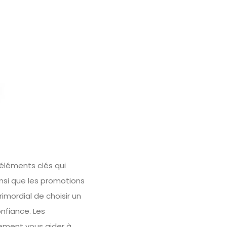
 éléments clés qui
insi que les promotions
imordial de choisir un
onfiance. Les
ement vous aider à