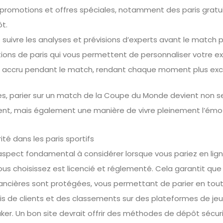
promotions et offres spéciales, notamment des paris gratu
t.
e suivre les analyses et prévisions d’experts avant le match p
tions de paris qui vous permettent de personnaliser votre e
accru pendant le match, rendant chaque moment plus exci
s, parier sur un match de la Coupe du Monde devient non 
ent, mais également une manière de vivre pleinement l’émot
té dans les paris sportifs
 aspect fondamental à considérer lorsque vous pariez en lig
ous choisissez est licencié et réglementé. Cela garantit que
nancières sont protégées, vous permettant de parier en tou
s de clients et des classements sur des plateformes de jeux
aker. Un bon site devrait offrir des méthodes de dépôt sécur