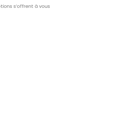
tions s’offrent à vous