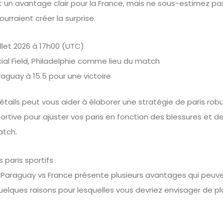
t un avantage clair pour la France, mais ne sous-estimez pa
urraient créer la surprise.
illet 2026 à 17h00 (UTC)
cial Field, Philadelphie comme lieu du match
aguay à 15.5 pour une victoire
ails peut vous aider à élaborer une stratégie de paris rob
sportive pour ajuster vos paris en fonction des blessures et
atch.
 paris sportifs
h Paraguay vs France présente plusieurs avantages qui peuven
uelques raisons pour lesquelles vous devriez envisager de pl