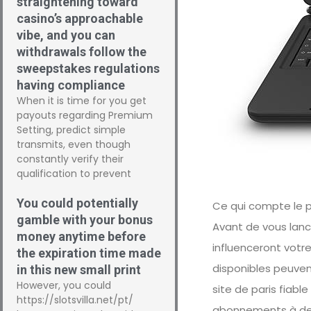
straightening toward
casino’s approachable
vibe, and you can
withdrawals follow the
sweepstakes regulations
having compliance
When it is time for you get
payouts regarding Premium
Setting, predict simple
transmits, even though
constantly verify their
qualification to prevent
You could potentially
Ce qui compte le p
gamble with your bonus
Avant de vous lance
money anytime before
influenceront votre
the expiration time made
disponibles peuvent
in this new small print
However, you could
site de paris fiabl
https://slotsvilla.net/pt/
abonnements à des