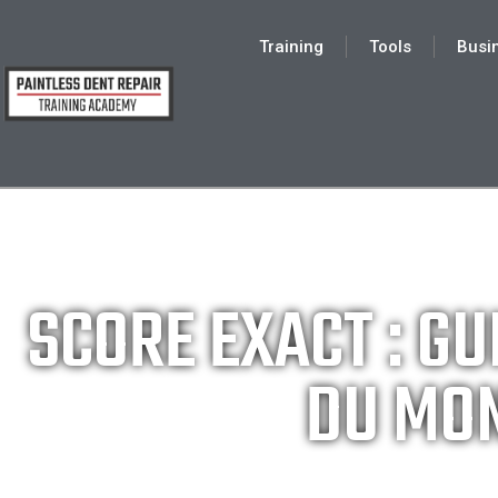
Skip
to
Training
Tools
Busi
content
SCORE EXACT : GU
DU MON