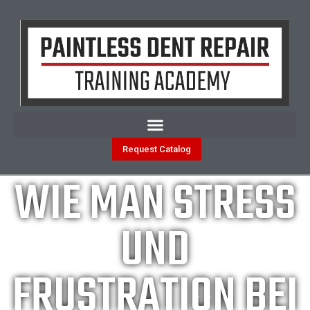
Skip
to
content
Request Catalog
WIE MAN STRESS
UND
FRUSTRATION BEI