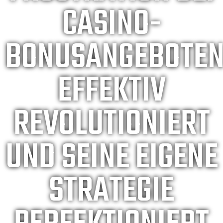
CASINO-
BONUSANGEBOTE
EFFEKTIV
REVOLUTIONIERT
UND SEINE EIGENE
STRATEGIE