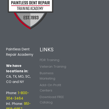
LINKS
Paintless Dent
Repair Academy
PDR Training
We have
Veteran Training
locations in:
Business
CA, TX, MO, SC,
Marketing
CO and NY
Add-On Profit
Centers
Phone:
1-800-
Download FREE
304-3464
Catalog
Int. Phone:
951-