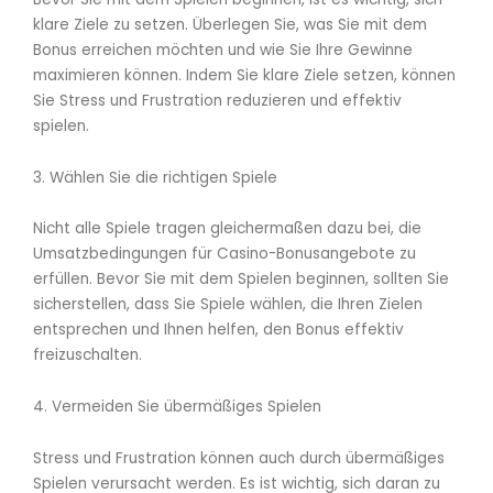
klare Ziele zu setzen. Überlegen Sie, was Sie mit dem
Bonus erreichen möchten und wie Sie Ihre Gewinne
maximieren können. Indem Sie klare Ziele setzen, können
Sie Stress und Frustration reduzieren und effektiv
spielen.
3. Wählen Sie die richtigen Spiele
Nicht alle Spiele tragen gleichermaßen dazu bei, die
Umsatzbedingungen für Casino-Bonusangebote zu
erfüllen. Bevor Sie mit dem Spielen beginnen, sollten Sie
sicherstellen, dass Sie Spiele wählen, die Ihren Zielen
entsprechen und Ihnen helfen, den Bonus effektiv
freizuschalten.
4. Vermeiden Sie übermäßiges Spielen
Stress und Frustration können auch durch übermäßiges
Spielen verursacht werden. Es ist wichtig, sich daran zu