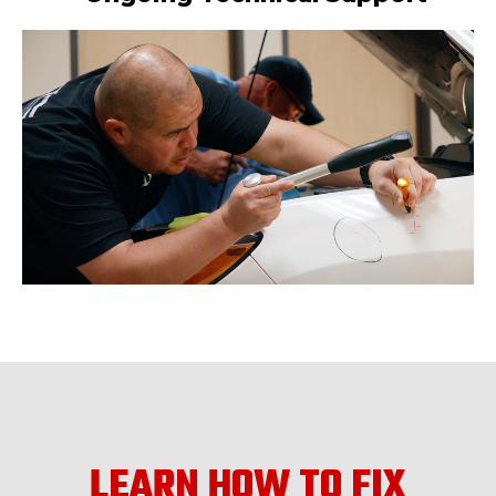
LEARN HOW TO FIX