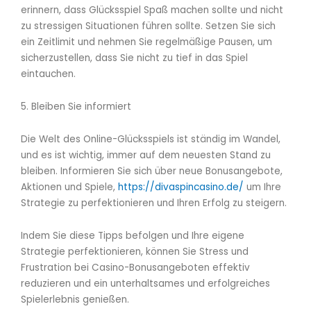
erinnern, dass Glücksspiel Spaß machen sollte und nicht
zu stressigen Situationen führen sollte. Setzen Sie sich
ein Zeitlimit und nehmen Sie regelmäßige Pausen, um
sicherzustellen, dass Sie nicht zu tief in das Spiel
eintauchen.
5. Bleiben Sie informiert
Die Welt des Online-Glücksspiels ist ständig im Wandel,
und es ist wichtig, immer auf dem neuesten Stand zu
bleiben. Informieren Sie sich über neue Bonusangebote,
Aktionen und Spiele,
https://divaspincasino.de/
um Ihre
Strategie zu perfektionieren und Ihren Erfolg zu steigern.
Indem Sie diese Tipps befolgen und Ihre eigene
Strategie perfektionieren, können Sie Stress und
Frustration bei Casino-Bonusangeboten effektiv
reduzieren und ein unterhaltsames und erfolgreiches
Spielerlebnis genießen.